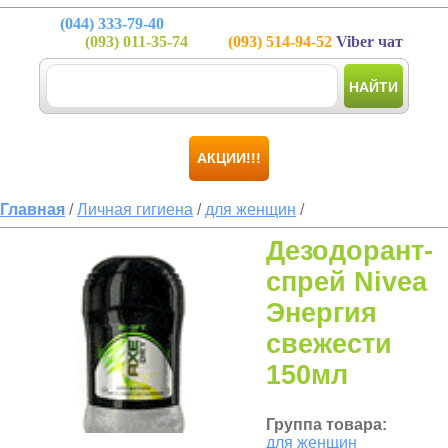
(044)
333-79-40
(093)
011-35-74
(093)
514-94-52
Viber чат
НАЙТИ
АКЦИИ!!!
Главная
/
Личная гигиена
/
для женщин
/
Дезодорант-
спрей Nivea
Энергия
свежести
150мл
Группа товара:
для женщин