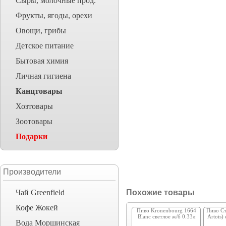
Сыры, молочные прод.
Фрукты, ягоды, орехи
Овощи, грибы
Детское питание
Бытовая химия
Личная гигиена
Канцтовары
Хозтовары
Зоотовары
Подарки
Производители
Чай Greenfield
Похожие товары
Кофе Жокей
Пиво Kronenbourg 1664
Пиво Ст
Blanc светлое ж/б 0.33л
Artois)
Вода Моршинская