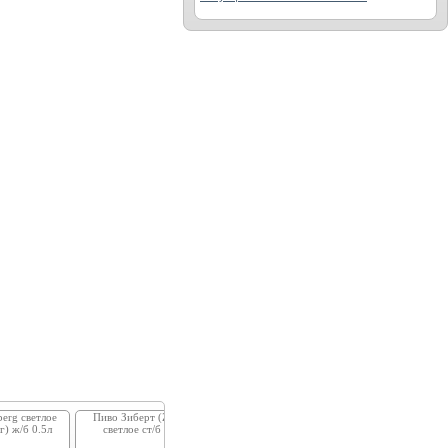
berg светлое
Пиво Зиберт (Zibert)
Пиво Туборг Грин светлое
г) ж/б 0.5л
светлое ст/б 0.5л
(Tuborg Green) ж/б 0.5л