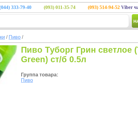
(044)
333-79-40
(093)
011-35-74
(093)
514-94-52
Viber ч
Н
тки
/
Пиво
/
Пиво Туборг Грин светлое 
Green) ст/б 0.5л
Группа товара:
Пиво