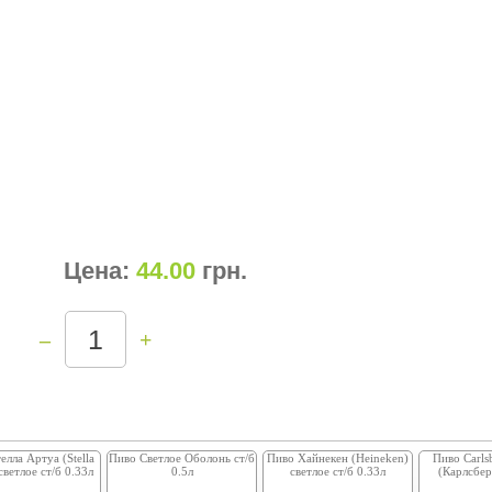
Цена:
44.00
грн
.
–
+
елла Артуа (Stella
Пиво Светлое Оболонь ст/б
Пиво Хайнекен (Heineken)
Пиво Carls
 светлое ст/б 0.33л
0.5л
светлое ст/б 0.33л
(Карлсбер