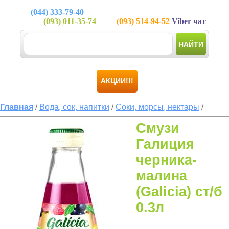
(044)
333-79-40
(093)
011-35-74
(093)
514-94-52
Viber чат
НАЙТИ
АКЦИИ!!!
Главная
/
Вода, сок, напитки
/
Соки, морсы, нектары
/
Смузи
Галиция
черника-
малина
(Galicia) ст/б
0.3л