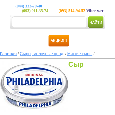
(044)
333-79-40
(093)
011-35-74
(093)
514-94-52
Viber чат
НАЙТИ
АКЦИИ!!!
Главная
/
Сыры, молочные прод.
/
Мягкие сыры
/
Сыр