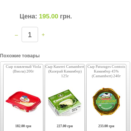
Цена:
195.00
грн
.
–
+
Похожие товары
Сыр плавленый Viola
Сыр Kaserei Camambert
Сыр Paturages Comtois
(Виола) 200г
(Казерай Камамбер)
Камамбер 45%
125г
(Camambert) 240г
182.00
грн
227.00
грн
233.00
грн