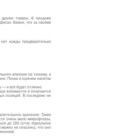
 другие товары. В продаже
фисах. Важно, что за своими
о нет нужды предварительно
ьного влияния на технику, а
ано. Пенка в горячем напитке
 — и всё будет отлично.
чше взбивается и получается
ых позиций. В последние не
длительного хранения. Такие
ется очень мало микрофлоры,
ься до 180 суток. Идеальное
 можно не опасаясь, что оно
иноним).