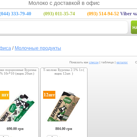
Молоко с доставкой в офис
(044)
333-79-40
(093)
011-35-74
(093)
514-94-52
Viber ч
Н
фиса
/
Молочные продукты
Показать как
список
| таблица |
каталог
Сорт
вки порционные Буренка
Т-молоко Буренка 2.5% 1л (
% 10г*10 (ящик 20шт.)
ящик 12шт. )
690.00
грн
804.00
грн