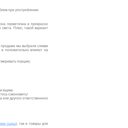
блем при употреблении.
 она герметична и прекрасно
 света. Плюс, такой вариант
ля продажи мы выбрали сливки
е и положительно влияют на
отмеривать порцию;
м ящике.
тесь сэкономить!
а или другого ответственного
гкие сыры
), так и товары для