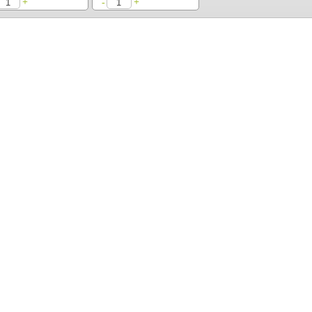
+
+
-