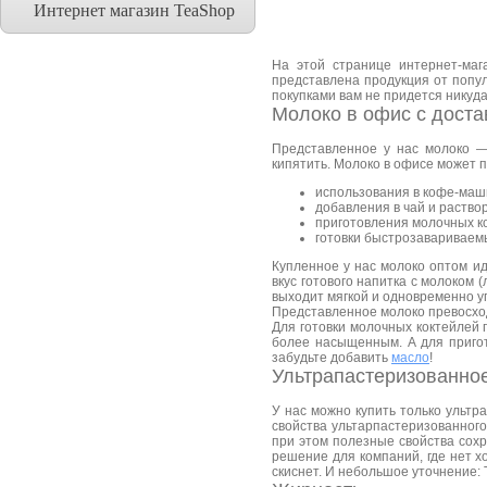
Интернет магазин TeaShop
На этой странице интернет-маг
представлена продукция от попул
покупками вам не придется никуда
Молоко в офис с доста
Представленное у нас молоко —
кипятить. Молоко в офисе может п
использования в кофе-маш
добавления в чай и раство
приготовления молочных ко
готовки быстрозавариваем
Купленное у нас молоко оптом и
вкус готового напитка с молоком 
выходит мягкой и одновременно у
Представленное молоко превосход
Для готовки молочных коктейлей 
более насыщенным. А для приго
забудьте добавить
масло
!
Ультрапастеризованно
У нас можно купить только ультр
свойства ультарпастеризованного
при этом полезные свойства сохр
решение для компаний, где нет х
скиснет. И небольшое уточнение: 