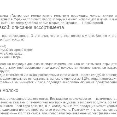
азина «Гастроном» можно купить молочную продукцию: молоко, сливки и
ярных в Украине торговых марок, которую активно используют и дома, и в о
 ехать: по Киеву доставка прямо в офис, по Украине — Новой почтой.
вкой: описание ассортимента
 пастеризованное. Это значит, что оно уже готово к употреблению и ег
ригодиться для:
ине;
римый/заварной кофе;
ктейлей, какао;
ых каш и пюре.
деально подходит для любых видов кофемашин. Оно не оказывает отрицател
(латте, капучино, американо и так далее) получается именно таким, как задум
пругой.
но сочетается и с какао, растворимым кофе и чаем. Просто следуйте рецепту
предпочтительнее использовать молоко с жирностью 3,2%: тогда напиток лу
товления каш-минуток и пюре подойдет абсолютно любая из представленн
е молоко
апастеризованное молоко оптом. Его главное преимущество — возможность 
 молока связаны с технологией его производства: в готовом продукте оста
аняются. Если тара закрыта, вне холодильника эта продукция может хранит
олодильника или его пространство ограничено. Поэтому купить молоко оптом
Т-молоко — это тоже самое, что и ультрапастеризованное молоко (название-с