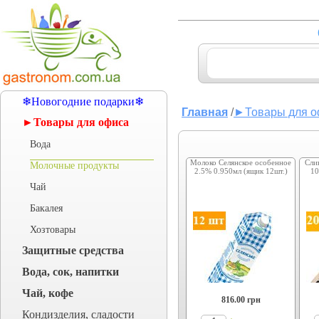
❄Новогодние подарки❄
Главная
/
►Товары для о
►Товары для офиса
Вода
Молоко Селянское особенное
Сли
Молочные продукты
2.5% 0.950мл (ящик 12шт.)
10
Чай
Бакалея
Хозтовары
Защитные средства
Вода, сок, напитки
Чай, кофе
816.00
грн
Кондизделия, сладости