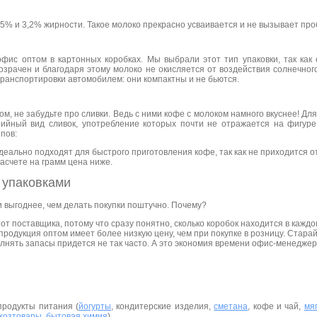
5% и 3,2% жирности. Такое молоко прекрасно усваивается и не вызывает про
офис оптом в картонных коробках. Мы выбрали этот тип упаковки, так как
зрачен и благодаря этому молоко не окисляется от воздействия солнечного
транспортировки автомобилем: они компактны и не бьются.
м, не забудьте про сливки. Ведь с ними кофе с молоком намного вкуснее! Д
ийный вид сливок, употребление которых почти не отражается на фигур
пов:
деально подходят для быстрого приготовления кофе, так как не приходится 
расчете на грамм цена ниже.
 упаковками
и выгоднее, чем делать покупки поштучно. Почему?
от поставщика, потому что сразу понятно, сколько коробок находится в каждо
продукция оптом имеет более низкую цену, чем при покупке в розницу. Старай
лнять запасы придется не так часто. А это экономия времени офис-менеджер
продукты питания (
йогурты
, кондитерские изделия,
сметана
, кофе и чай,
мя
хозтовары
,
бытовая химия
).