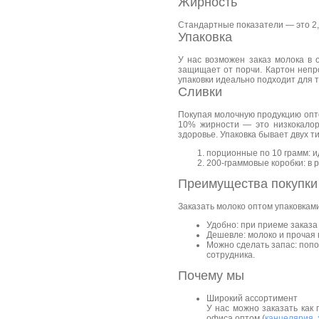
Жирность
Стандартные показатели — это 2,
Упаковка
У нас возможен заказ молока в 
защищает от порчи. Картон непро
упаковки идеально подходит для 
Сливки
Покупая молочную продукцию опто
10% жирности — это низкокалор
здоровье. Упаковка бывает двух ти
порционные по 10 грамм: и
200-граммовые коробки: в 
Преимущества покупки
Заказать молоко оптом упаковкам
Удобно: при приеме заказа 
Дешевле: молоко и прочая 
Можно сделать запас: попо
сотрудника.
Почему мы
Широкий ассортимент
У нас можно заказать как 
офиса оптом (
канцелярия
,