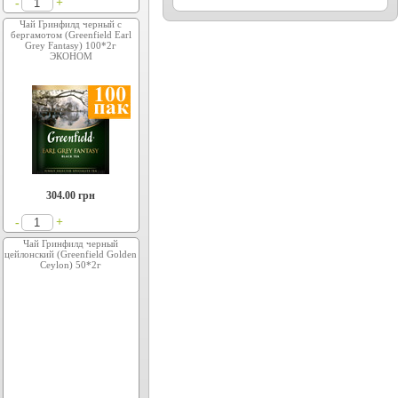
+
-
Чай Гринфилд черный с
бергамотом (Greenfield Earl
Grey Fantasy) 100*2г
ЭКОНОМ
304.00
грн
+
-
Чай Гринфилд черный
цейлонский (Greenfield Golden
Ceylon) 50*2г