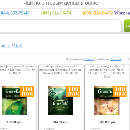
Чай по оптовым ценам в офис
(044)
333-79-40
(093)
011-35-74
(093)
514-94-52
Viber ч
Н
фиса
/
Чай
Показать как
список
| таблица |
каталог
Сорт
Гринфилд зеленый мелисса
Чай Гринфилд зеленый с
Чай Гринфилд китайский
enfield Melissa) 100*1,5г
жасмином (Greenfield Jasmine
оолонг (Greenfield Floral
ЭКОНОМ
Dream) 100*2г ЭКОНОМ
Cloud) 100*1.5г ЭКОНОМ
New
310.00
грн
304.00
грн
310.00
грн