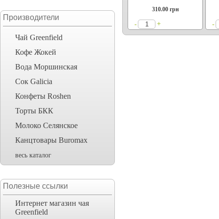
310.00
грн
Производители
+
-
-
Чай Greenfield
Кофе Жокей
Вода Моршинская
Сок Galicia
Конфеты Roshen
Торты БКК
Молоко Селянское
Канцтовары Buromax
весь каталог
Полезные ссылки
Интернет магазин чая
Greenfield