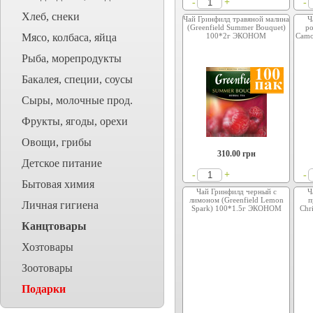
+
-
-
Хлеб, снеки
Чай Гринфилд травяной малина
Ч
(Greenfield Summer Bouquet)
ро
Мясо, колбаса, яйца
100*2г ЭКОНОМ
Camo
Рыба, морепродукты
Бакалея, специи, соусы
Сыры, молочные прод.
Фрукты, ягоды, орехи
Овощи, грибы
310.00
грн
Детское питание
+
-
-
Бытовая химия
Чай Гринфилд черный с
Ч
лимоном (Greenfield Lemon
п
Личная гигиена
Spark) 100*1.5г ЭКОНОМ
Chr
Канцтовары
Хозтовары
Зоотовары
Подарки