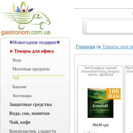
❄Новогодние подарки❄
Главная
/
►Товары для о
►Товары для офиса
Вода
Чай Гринфилд зеленый
Чай 
Молочные продукты
(Greenfield Flying Dragon)
(Gre
100*2г ЭКОНОМ
Чай
Бакалея
Хозтовары
Защитные средства
Вода, сок, напитки
Чай, кофе
304.00
грн
Кондизделия, сладости