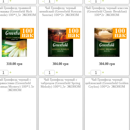
+
+
+
-
-
ай Гринфилд травяной
Чай Гринфилд черный
Чай Гринфилд черный классик
машка (Greenfield Rich
кенийский (Greenfield Kenyan
(Greenfield Classic Breakfast)
mile) 100*1,5г ЭКОНОМ
Sunrise) 100*2г ЭКОНОМ
100*2г ЭКОНОМ
310.00
грн
304.00
грн
304.00
грн
+
+
+
-
-
ай Гринфилд черный с
Чай Гринфилд черный с
Чай Гринфилд черный
ряностями (Greenfield
чабрецом (Greenfield Spring
цейлонский (Greenfield Golden
istmas Mystery) 100*1.5г
Melody) 100*1,5г ЭКОНОМ
Ceylon) 100*2г ЭКОНОМ
ЭКОНОМ