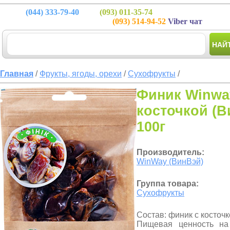
(044)
333-79-40
(093)
011-35-74
(093)
514-94-52
Viber чат
НАЙ
Главная
/
Фрукты, ягоды, орехи
/
Сухофрукты
/
Финик Winwa
косточкой (В
100г
Производитель:
WinWay (ВинВэй)
Группа товара:
Сухофрукты
Состав: финик с косточ
Пищевая ценность на 