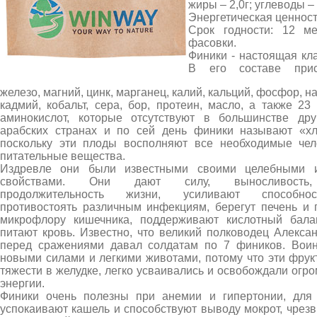
жиры – 2,0г; углеводы – 
Энергетическая ценность
Срок годности: 12 м
фасовки.
Финики - настоящая кл
В его составе прису
железо, магний, цинк, марганец, калий, кальций, фосфор, н
кадмий, кобальт, сера, бор, протеин, масло, а также 23
аминокислот, которые отсутствуют в большинстве дру
арабских странах и по сей день финики называют «хл
поскольку эти плоды восполняют все необходимые чел
питательные вещества.
Издревле они были известными своими целебными 
свойствами. Они дают силу, выносливость,
продолжительность жизни, усиливают способно
противостоять различным инфекциям, берегут печень и 
микрофлору кишечника, поддерживают кислотный бала
питают кровь. Известно, что великий полководец Алекса
перед сражениями давал солдатам по 7 фиников. Вои
новыми силами и легкими животами, потому что эти фрук
тяжести в желудке, легко усваивались и освобождали огр
энергии.
Финики очень полезны при анемии и гипертонии, для 
успокаивают кашель и способствуют выводу мокрот, чрез