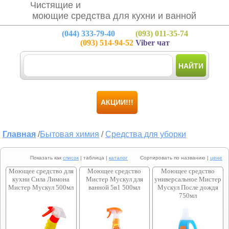
Чистящие и
моющие средства для кухни и ванной
(044)
333-79-40
(093)
011-35-74
(093)
514-94-52
Viber чат
НАЙТИ
АКЦИИ!!!
Главная
/
Бытовая химия
/
Средства для уборки
Показать как
список
| таблица |
каталог
Сортировать по названию |
цене
Моющее средство для
Моющее средство
Моющее средство
кухни Сила Лимона
Мистер Мускул для
универсальное Мистер
Мистер Мускул 500мл
ванной 5в1 500мл
Мускул После дождя
750мл