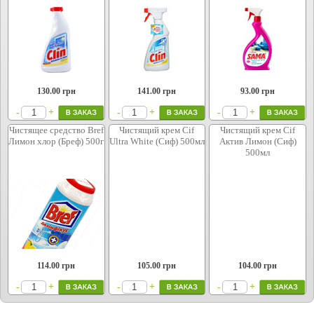
130.00
грн
141.00
грн
93.00
грн
+
+
+
-
-
-
Чистящее средство Bref
Чистящий крем Cif
Чистящий крем Cif
Лимон хлор (Бреф) 500г
Ultra White (Сиф) 500мл
Актив Лимон (Сиф)
500мл
114.00
грн
105.00
грн
104.00
грн
+
+
+
-
-
-