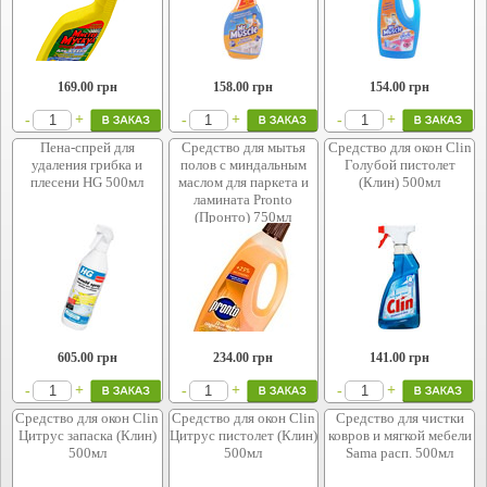
169.00
грн
158.00
грн
154.00
грн
+
+
+
-
-
-
Пена-спрей для
Средство для мытья
Средство для окон Clin
удаления грибка и
полов с миндальным
Голубой пистолет
плесени HG 500мл
маслом для паркета и
(Клин) 500мл
ламината Pronto
(Пронто) 750мл
605.00
грн
234.00
грн
141.00
грн
+
+
+
-
-
-
Средство для окон Clin
Средство для окон Clin
Средство для чистки
Цитрус запаска (Клин)
Цитрус пистолет (Клин)
ковров и мягкой мебели
500мл
500мл
Sama расп. 500мл