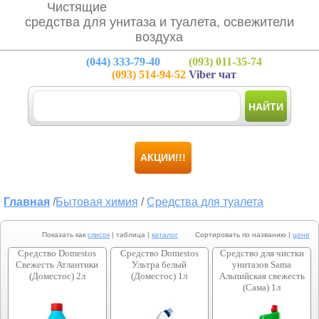
Чистящие
средства для унитаза и туалета, освежители
воздуха
(044)
333-79-40
(093)
011-35-74
(093)
514-94-52
Viber чат
НАЙТИ
АКЦИИ!!!
Главная
/
Бытовая химия
/
Средства для туалета
Показать как
список
| таблица |
каталог
Сортировать по названию |
цене
Средство Domestos
Средство Domestos
Средство для чистки
Свежесть Атлантики
Ультра белый
унитазов Sama
(Доместос) 2л
(Доместос) 1л
Альпийская свежесть
(Сама) 1л