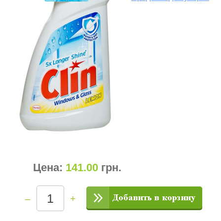
Цена:
141.00
грн
.
–
+