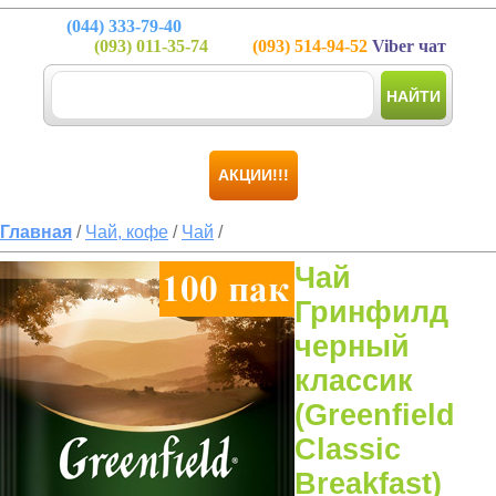
(044)
333-79-40
(093)
011-35-74
(093)
514-94-52
Viber чат
НАЙТИ
АКЦИИ!!!
Главная
/
Чай, кофе
/
Чай
/
Чай
Гринфилд
черный
классик
(Greenfield
Classic
Breakfast)