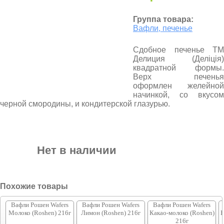
Группа товара:
Вафли, печенье
Сдобное печенье ТМ
Делиция (Деліція)
квадратной формы.
Верх печенья
оформлен желейной
начинкой, со вкусом
черной смородины, и кондитерской глазурью.
Нет в наличии
Похожие товары
Вафли Рошен Wafers
Вафли Рошен Wafers
Вафли Рошен Wafers
Молоко (Roshen) 216г
Лимон (Roshen) 216г
Какао-молоко (Roshen)
В
216г