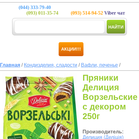
(044)
333-79-40
(093)
011-35-74
(093)
514-94-52
Viber чат
НАЙТИ
АКЦИИ!!!
Главная
/
Кондизделия, сладости
/
Вафли, печенье
/
Пряники
Делиция
Ворзельские
с декором
250г
Производитель:
Делиция (Деліція)