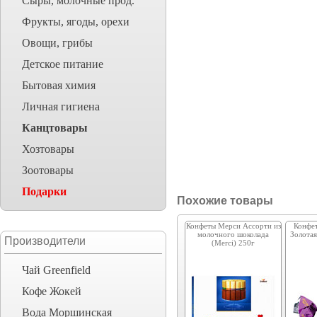
Сыры, молочные прод.
Фрукты, ягоды, орехи
Овощи, грибы
Детское питание
Бытовая химия
Личная гигиена
Канцтовары
Хозтовары
Зоотовары
Подарки
Похожие товары
Конфеты Мерси Ассорти из
Конфе
молочного шоколада
Золотая
Производители
(Merci) 250г
Чай Greenfield
Кофе Жокей
Вода Моршинская