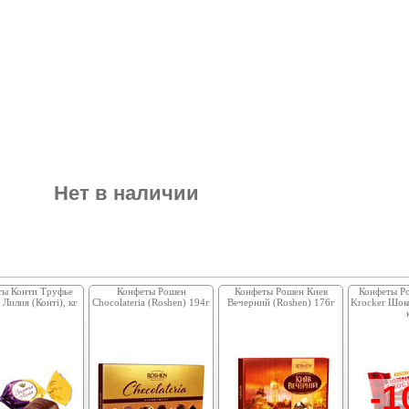
Нет в наличии
ты Конти Труфье
Конфеты Рошен
Конфеты Рошен Киев
Конфеты Р
 Лилия (Конті), кг
Chocolateria (Roshen) 194г
Вечерний (Roshen) 176г
Krocker Шоко
-