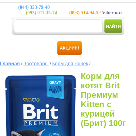
(044)
333-79-40
(093)
011-35-74
(093)
514-94-52
Viber чат
НАЙТИ
АКЦИИ!!!
Главная
/
Зоотовары
/
Корм для кошек
/
Корм для
котят Brit
Премиум
Kitten с
курицей
(Брит) 100г