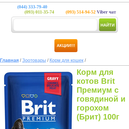
(044)
333-79-40
(093)
011-35-74
(093)
514-94-52
Viber чат
НАЙТИ
АКЦИИ!!!
Главная
/
Зоотовары
/
Корм для кошек
/
Корм для
котов Brit
Премиум с
говядиной и
горохом
(Брит) 100г