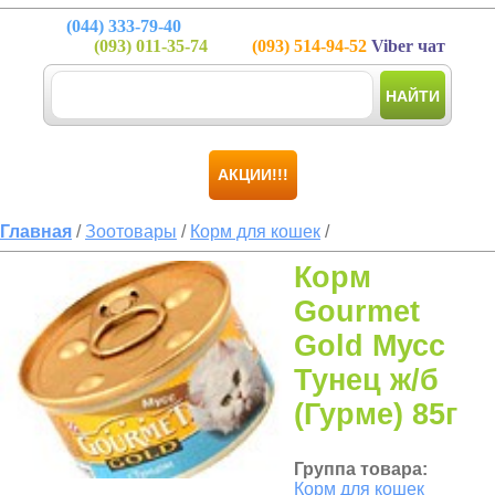
(044)
333-79-40
(093)
011-35-74
(093)
514-94-52
Viber чат
НАЙТИ
АКЦИИ!!!
Главная
/
Зоотовары
/
Корм для кошек
/
Корм
Gourmet
Gold Мусс
Тунец ж/б
(Гурме) 85г
Группа товара:
Корм для кошек