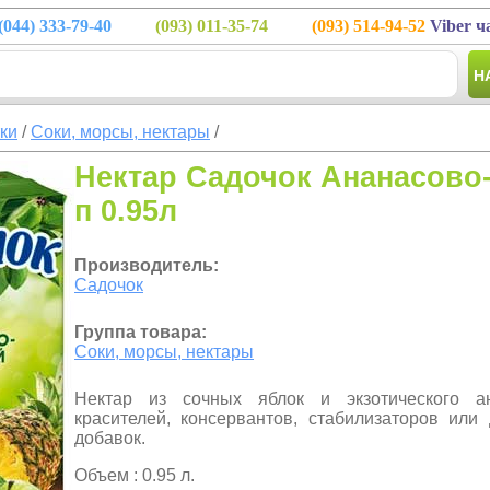
(044)
333-79-40
(093)
011-35-74
(093)
514-94-52
Viber ч
Н
тки
/
Соки, морсы, нектары
/
Нектар Садочок Ананасово
п 0.95л
Производитель:
Садочок
Группа товара:
Соки, морсы, нектары
Нектар из сочных яблок и экзотического а
красителей, консервантов, стабилизаторов или 
добавок.
Объем : 0.95 л.