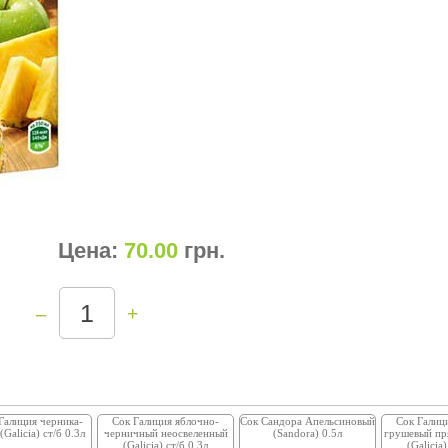
Цена:
70.00
грн
.
–
+
Галиция черника-
Сок Галиция яблочно-
Сок Сандора Апельсиновый
Сок Галиц
(Galicia) ст/б 0.3л
черничный неосвеленный
(Sandora) 0.5л
грушевый пр
(Galicia) ст/б 0.3л
(Galicia)