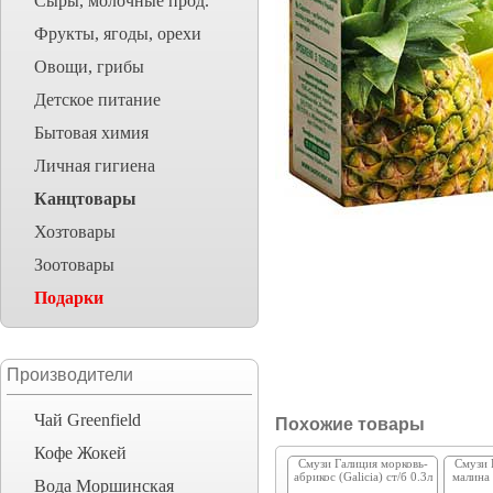
Сыры, молочные прод.
Фрукты, ягоды, орехи
Овощи, грибы
Детское питание
Бытовая химия
Личная гигиена
Канцтовары
Хозтовары
Зоотовары
Подарки
Производители
Чай Greenfield
Похожие товары
Кофе Жокей
Смузи Галиция морковь-
Смузи 
абрикос (Galicia) ст/б 0.3л
малина 
Вода Моршинская