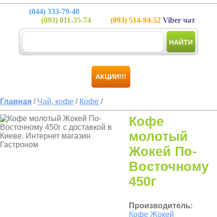
(044)
333-79-40
(093)
011-35-74
(093)
514-94-52
Viber чат
НАЙТИ
АКЦИИ!!!
Главная
/
Чай, кофе
/
Кофе
/
Кофе
молотый
Жокей По-
Восточному
450г
Производитель:
Кофе Жокей