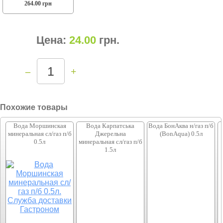
264.00 грн
Цена:
24.00
грн
.
–
+
Похожие товары
Вода Моршинская
Вода Карпатська
Вода БонАква н/газ п/б
минеральная сл/газ п/б
Джерельна
(BonAqua) 0.5л
0.5л
минеральная сл/газ п/б
1.5л