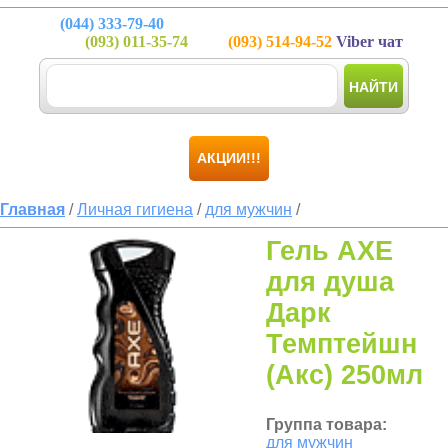
(044)
333-79-40
(093)
011-35-74
(093)
514-94-52
Viber чат
НАЙТИ
АКЦИИ!!!
Главная
/
Личная гигиена
/
для мужчин
/
Гель AXE
для душа
Дарк
Темптейшн
(Акс) 250мл
Группа товара:
для мужчин