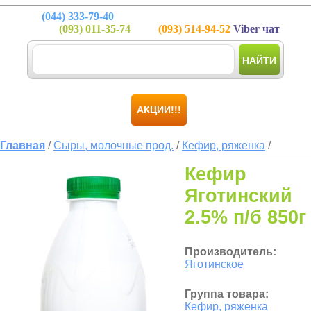
(044)
333-79-40
(093)
011-35-74
(093)
514-94-52
Viber чат
НАЙТИ
АКЦИИ!!!
Главная
/
Сыры, молочные прод.
/
Кефир, ряженка
/
Кефир
Яготинский
2.5% п/б 850г
Производитель:
Яготинское
Группа товара:
Кефир, ряженка