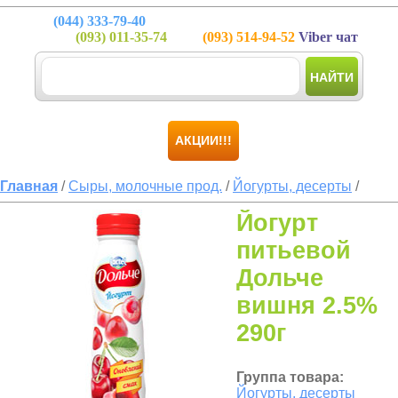
(044)
333-79-40
(093)
011-35-74
(093)
514-94-52
Viber чат
НАЙТИ
АКЦИИ!!!
Главная
/
Сыры, молочные прод.
/
Йогурты, десерты
/
Йогурт
питьевой
Дольче
вишня 2.5%
290г
Группа товара:
Йогурты, десерты