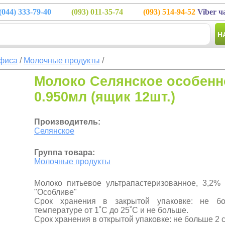
(044)
333-79-40
(093)
011-35-74
(093)
514-94-52
Viber ч
Н
фиса
/
Молочные продукты
/
Молоко Селянское особенн
0.950мл (ящик 12шт.)
Производитель:
Селянское
Группа товара:
Молочные продукты
Молоко питьевое ультрапастеризованное, 3,2%
"Особливе"
Срок хранения в закрытой упаковке: не б
температуре от 1˚С до 25˚C и не больше.
Срок хранения в открытой упаковке: не больше 2 с