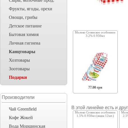
Сыры, молочные прод.
Фрукты, ягоды, орехи
Овощи, грибы
Детское питание
Молоко Селянское особенное
Бытовая химия
3.2% 0.950мл
Личная гигиена
Канцтовары
Хозтовары
Зоотовары
Подарки
77.00 грн
Производители
В этой линейке есть и дру
Чай Greenfield
Молоко Селянское особенное
Моло
1.5% 0.950мл (ящик 12шт.)
2.5
Кофе Жокей
Вода Моршинская