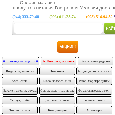
Онлайн магазин
продуктов питания Гастроном. Условия достав
(044)
333-79-40
(093)
011-35-74
(093)
514-94-52
V
НАЙ
АКЦИИ!!!
❄Новогодние подарки❄
►Товары для офиса
Защитные средства
Вода, сок, напитки
Чай, кофе
Кондизделия, сладости
Хлеб, снеки
Мясо, колбаса, яйца
Рыба, морепродукты
Бакалея, специи, соусы
Сыры, молочные прод.
Фрукты, ягоды, орехи
Овощи, грибы
Детское питание
Бытовая химия
Личная гигиена
Канцтовары
Хозтовары