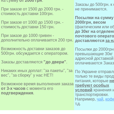
на сумму
от 2000 грн
.
Заказы до 500грн. к
При заказе от 1500 до 2000 грн. -
не принимаются.
стоимость доставки 100грн.
Посылки на сумму
При заказе от 1000 до 1500 грн. -
2000грн, весом
стоимость доставки 150 грн.
(фактическим или о
до 30кг на отделен
При заказе до 1000 гривен -
почтового операт
дополнительно оплачивается 200 грн.
доставляются
за н
Возможность доставки заказов до
Посылки до 2000грн
500грн. обсуждается с оператором.
превышающие 30кг и
адресной доставкой
Заказы доставляются
"до двери"
.
оплачиваются Заказ
Никаких иных доплат: "за пакеты", "за
По Украине отправ
вес", "за сборку" у нас НЕТ!
только те виды прод
питания, которые
н
Возможное время выполнения заказа
требуют особых
от 3-х часов
с момента его
условий
хранения 
подтверждения
.
транспортировки.
Например,
чай
,
коф
т.д.