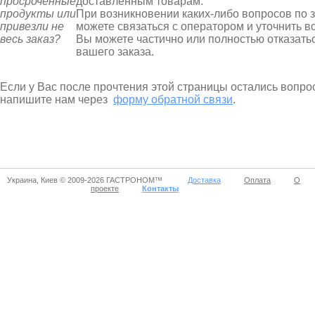
просроченные
доставленным товарам.
продукты или
При возникновении каких-либо вопросов по 
привезли не
можете связаться с оператором и уточнить вс
весь заказ?
Вы можете частично или полностью отказатьс
вашего заказа.
Если у Вас после прочтения этой страницы остались вопро
напишите нам через
форму обратной связи
.
Украина, Киев © 2009-2026 ГАСТРОНОМ™
Доставка
Оплата
О
проекте
Контакты