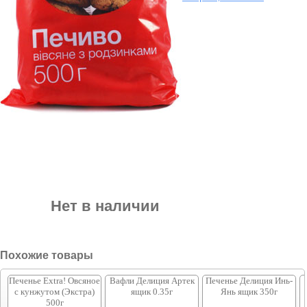
Нет в наличии
Похожие товары
Печенье Extra! Овсяное
Вафли Делиция Артек
Печенье Делиция Инь-
с кунжутом (Экстра)
ящик 0.35г
Янь ящик 350г
500г