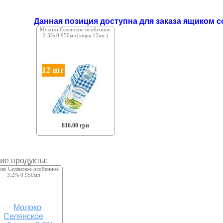
Данная позиция доступна для заказа ящиком с
Молоко Селянское особенное
2.5% 0.950мл (ящик 12шт.)
816.00 грн
гие продукты:
ко Селянское особенное
3.2% 0.950мл