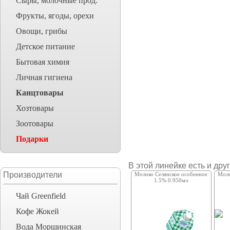
Сыры, молочные прод.
Фрукты, ягоды, орехи
Овощи, грибы
Детское питание
Бытовая химия
Личная гигиена
Канцтовары
Хозтовары
Зоотовары
Подарки
В этой линейке есть и дру
Производители
Молоко Селянское особенное
Моло
1.5% 0.950мл
Чай Greenfield
Кофе Жокей
Вода Моршинская