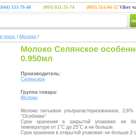
(044)
333-79-40
(093)
011-35-74
(093)
514-94-52
Viber ч
Н
е прод.
/
Молоко
/
Молоко Селянское особенн
0.950мл
Производитель:
Селянское
Группа товара:
Молоко
Молоко питьевое ультрапастеризованное, 2,6%
"Особливе"
Срок хранения в закрытой упаковке: не б
температуре от 1˚С до 25˚C и не больше.
Срок хранения в открытой упаковке: не больше 2 с