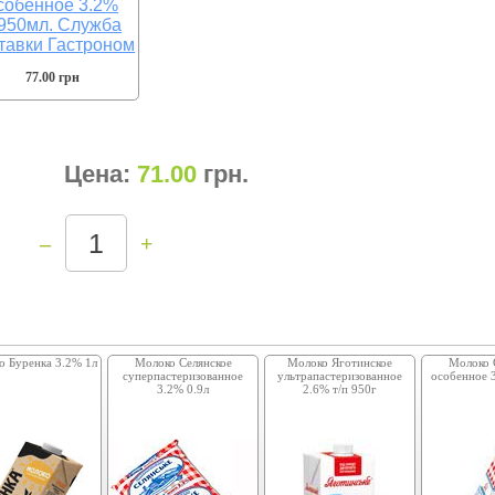
77.00 грн
Цена:
71.00
грн
.
–
+
о Буренка 3.2% 1л
Молоко Селянское
Молоко Яготинское
Молоко 
суперпастеризованное
ультрапастеризованное
особенное 
3.2% 0.9л
2.6% т/п 950г