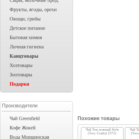
Сыры, молочные прод.
Фрукты, ягоды, орехи
Овощи, грибы
Детское питание
Бытовая химия
Личная гигиена
Канцтовары
Хозтовары
Зоотовары
Подарки
Производители
Чай Greenfield
Похожие товары
Кофе Жокей
Чай Tess зеленый Style
Чай T
(Тесс Стайл) 25*2г
(Тес
Вода Моршинская