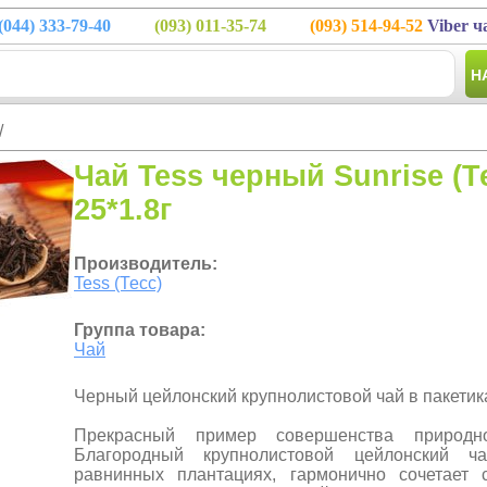
(044)
333-79-40
(093)
011-35-74
(093)
514-94-52
Viber ч
Н
/
Чай Tess черный Sunrise (Т
25*1.8г
Производитель:
Tess (Тесс)
Группа товара:
Чай
Черный цейлонский крупнолистовой чай в пакетиках
Прекрасный пример совершенства природно
Благородный крупнолистовой цейлонский 
равнинных плантациях, гармонично сочетает 