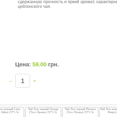
сдержанную прочность и яркий аромат, характерн
цейлонского чая.
Цена:
59.00
грн
.
–
+
ess зеленый Lime
Чай Tess черный Orange
Чай Tess черный Pleasure
Чай Tess зеле
с Лайм) 25*1.5г
(Тесс Оранж) 25*1.5г
(Тесс Плэжа) 25*1.5г
Флирт)