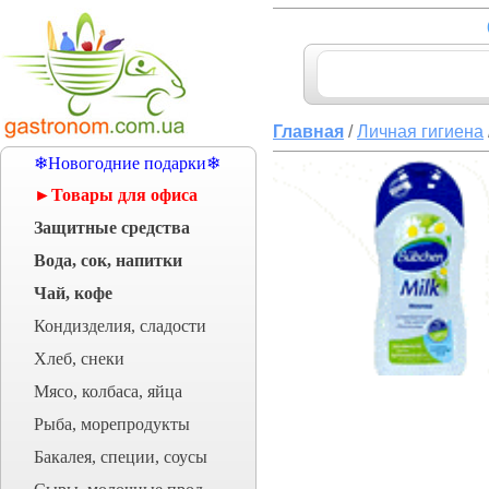
Главная
/
Личная гигиена
❄Новогодние подарки❄
►Товары для офиса
Защитные средства
Вода, сок, напитки
Чай, кофе
Кондизделия, сладости
Хлеб, снеки
Мясо, колбаса, яйца
Рыба, морепродукты
Бакалея, специи, соусы