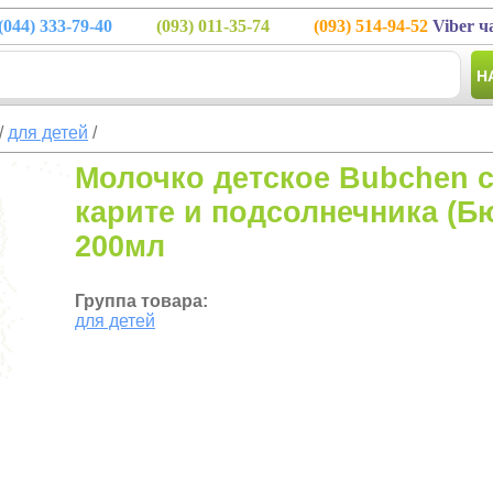
(044)
333-79-40
(093)
011-35-74
(093)
514-94-52
Viber ч
Н
/
для детей
/
Молочко детское Bubchen 
карите и подсолнечника (Б
200мл
Группа товара:
для детей