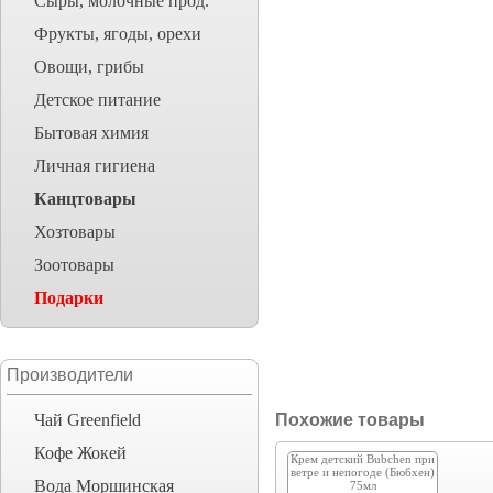
Сыры, молочные прод.
Фрукты, ягоды, орехи
Овощи, грибы
Детское питание
Бытовая химия
Личная гигиена
Канцтовары
Хозтовары
Зоотовары
Подарки
Производители
Чай Greenfield
Похожие товары
Кофе Жокей
Крем детский Bubchen при
ветре и непогоде (Бюбхен)
Вода Моршинская
75мл