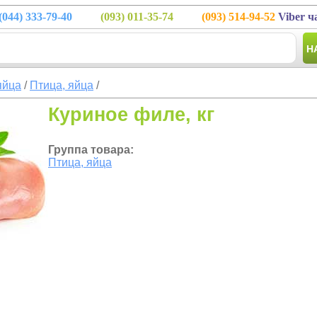
(044)
333-79-40
(093)
011-35-74
(093)
514-94-52
Viber ч
Н
яйца
/
Птица, яйца
/
Куриное филе, кг
Группа товара:
Птица, яйца