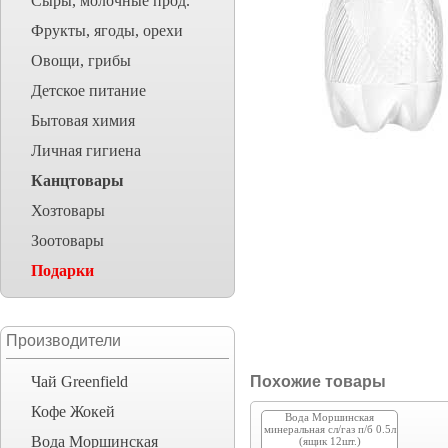
Сыры, молочные прод.
Фрукты, ягоды, орехи
Овощи, грибы
Детское питание
Бытовая химия
Личная гигиена
Канцтовары
Хозтовары
Зоотовары
Подарки
Производители
Чай Greenfield
Похожие товары
Кофе Жокей
Вода Моршинская
минеральная сл/газ п/б 0.5л
Вода Моршинская
(ящик 12шт.)