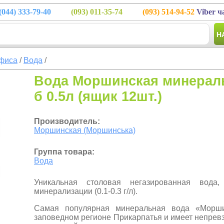
(044)
333-79-40
(093)
011-35-74
(093)
514-94-52
Viber ч
Н
фиса
/
Вода
/
Вода Моршинская минеральн
б 0.5л (ящик 12шт.)
Производитель:
Моршинская (Моршинська)
Группа товара:
Вода
Уникальная столовая негазированная вода
минерализации (0.1-0.3 г/л).
Самая популярная минеральная вода «Морши
заповедном регионе Прикарпатья и имеет непрев