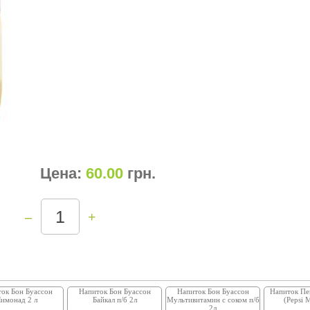
Цена:
60.00
грн
.
–
+
ок Бон Буассон
Напиток Бон Буассон
Напиток Бон Буассон
Напиток Пе
имонад 2 л
Байкал п/б 2л
Мультивитамин с соком п/б
(Pepsi 
2л