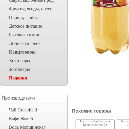
Сыры, молочные прод.
Фрукты, ягоды, орехи
Овощи, грибы
Детское питание
Бытовая химия
Личная гигиена
Канцтовары
Хозтовары
Зоотовары
Подарки
Производители
Чай Greenfield
Похожие товары
Кофе Жокей
Напиток Бон Буассон
Напит
Крем-сода п/б 2л
Л
Вода Моршинская