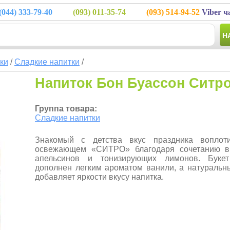
(044)
333-79-40
(093)
011-35-74
(093)
514-94-52
Viber ч
Н
тки
/
Сладкие напитки
/
Напиток Бон Буассон Ситро
Группа товара:
Сладкие напитки
Знакомый с детства вкус праздника вопло
освежающем «СИТРО» благодаря сочетанию в
апельсинов и тонизирующих лимонов. Букет
дополнен легким ароматом ванили, а натуральны
добавляет яркости вкусу напитка.