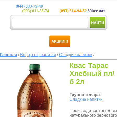
(044)
333-79-40
(093)
011-35-74
(093)
514-94-52
Viber чат
НАЙТИ
АКЦИИ!!!
Главная
/
Вода, сок, напитки
/
Сладкие напитки
/
Квас Тарас
Хлебный пл/
б 2л
Группа товара:
Сладкие напитки
Производится только из
натурального зернового