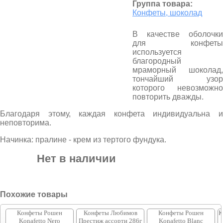
Группа товара:
Конфеты, шоколад
В качестве оболочки
для конфеты
используется
благородный
мраморный шоколад,
тончайший узор
которого невозможно
повторить дважды.
Благодаря этому, каждая конфета индивидуальна и
неповторима.
Начинка: пралине - крем из тертого фундука.
Нет в наличии
Похожие товары
Конфеты Рошен
Конфеты Любимов
Конфеты Рошен
К
Konafetto Nero
Престиж ассорти 286г
Konafetto Blanc