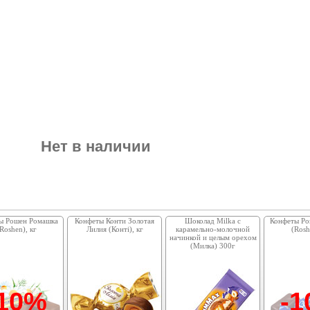
Нет в наличии
ы Рошен Ромашка
Конфеты Конти Золотая
Шоколад Milka с
Конфеты Ро
Roshen), кг
Лилия (Конті), кг
карамельно-молочной
(Rosh
начинкой и целым орехом
(Милка) 300г
-10%
-