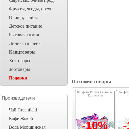
Сыры, молочные прод.
Фрукты, ягоды, орехи
Овощи, грибы
Детское питание
Бытовая химия
Личная гигиена
Канцтовары
Хозтовары
Зоотовары
Подарки
Похожие товары
Конфеты Рошен Galaretka
Конфет
(Roshen), кг
(
Производители
Чай Greenfield
Кофе Жокей
-10%
Вода Моршинская