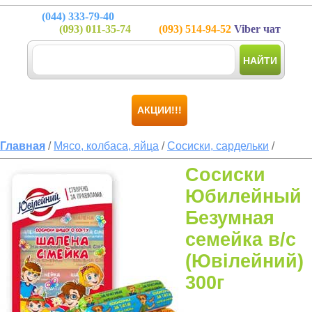
(044)
333-79-40
(093)
011-35-74
(093)
514-94-52
Viber чат
НАЙТИ
АКЦИИ!!!
Главная
/
Мясо, колбаса, яйца
/
Сосиски, сардельки
/
Сосиски
Юбилейный
Безумная
семейка в/с
(Ювілейний)
300г