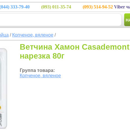
(044)
333-79-40
(093)
011-35-74
(093)
514-94-52
Viber ч
Н
яйца
/
Копченое, вяленое
/
Ветчина Хамон Casademont
нарезка 80г
Группа товара:
Копченое, вяленое