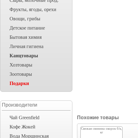
Сыры, молочные прод.
Фрукты, ягоды, орехи
Овощи, грибы
Детское питание
Бытовая химия
Личная гигиена
Канцтовары
Хозтовары
Зоотовары
Подарки
Производители
Чай Greenfield
Похожие товары
Кофе Жокей
Cвежая свинина окорок б/к,
кг
Вода Моршинская