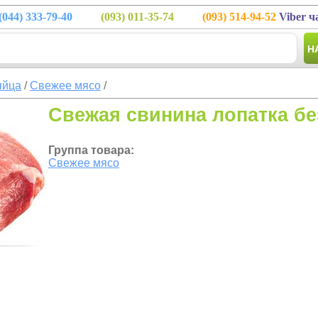
(044)
333-79-40
(093)
011-35-74
(093)
514-94-52
Viber ч
Н
яйца
/
Свежее мясо
/
Cвежая свинина лопатка без
Группа товара:
Свежее мясо