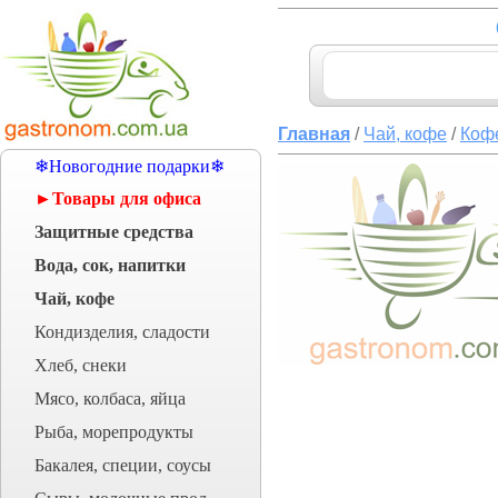
Главная
/
Чай, кофе
/
Коф
❄Новогодние подарки❄
►Товары для офиса
Защитные средства
Вода, сок, напитки
Чай, кофе
Кондизделия, сладости
Хлеб, снеки
Мясо, колбаса, яйца
Рыба, морепродукты
Бакалея, специи, соусы