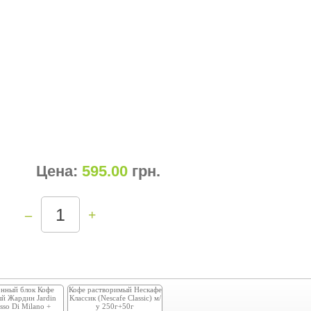
Цена:
595.00
грн
.
–
+
нный блок Кофе
Кофе растворимый Нескафе
й Жардин Jardin
Классик (Nescafe Classic) м/
sso Di Milano +
у 250г+50г