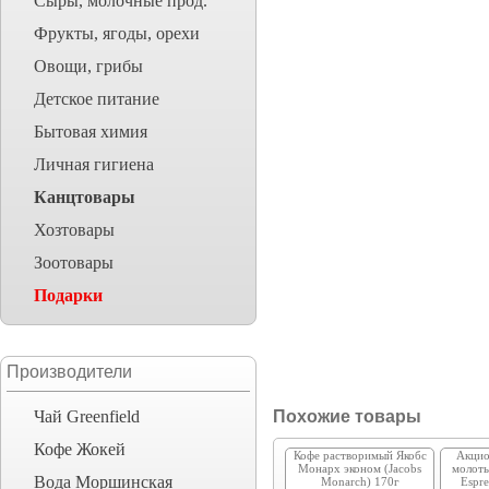
Сыры, молочные прод.
Фрукты, ягоды, орехи
Овощи, грибы
Детское питание
Бытовая химия
Личная гигиена
Канцтовары
Хозтовары
Зоотовары
Подарки
Производители
Чай Greenfield
Похожие товары
Кофе Жокей
Кофе растворимый Якобс
Акцио
Монарх эконом (Jacobs
молоты
Вода Моршинская
Monarch) 170г
Espre