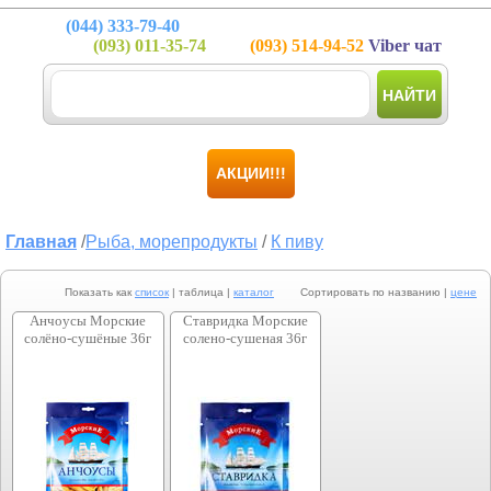
(044)
333-79-40
(093)
011-35-74
(093)
514-94-52
Viber чат
НАЙТИ
АКЦИИ!!!
Главная
/
Рыба, морепродукты
/
К пиву
Показать как
список
| таблица |
каталог
Сортировать по названию |
цене
Анчоусы Морские
Ставридка Морские
солёно-сушёные 36г
солено-сушеная 36г