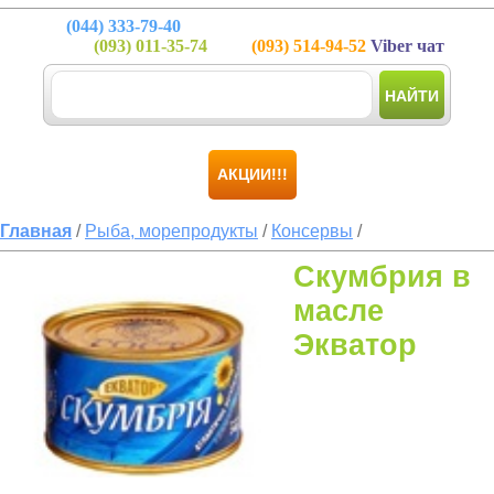
(044)
333-79-40
(093)
011-35-74
(093)
514-94-52
Viber чат
НАЙТИ
АКЦИИ!!!
Главная
/
Рыба, морепродукты
/
Консервы
/
Скумбрия в
масле
Экватор