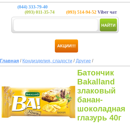
(044)
333-79-40
(093)
011-35-74
(093)
514-94-52
Viber чат
НАЙТИ
АКЦИИ!!!
Главная
/
Кондизделия, сладости
/
Другие
/
Батончик
Bakalland
злаковый
банан-
шоколадная
глазурь 40г