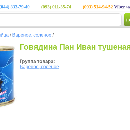
(044)
333-79-40
(093)
011-35-74
(093)
514-94-52
Viber ч
Н
яйца
/
Вареное, соленое
/
Говядина Пан Иван тушеная
Группа товара:
Вареное, соленое