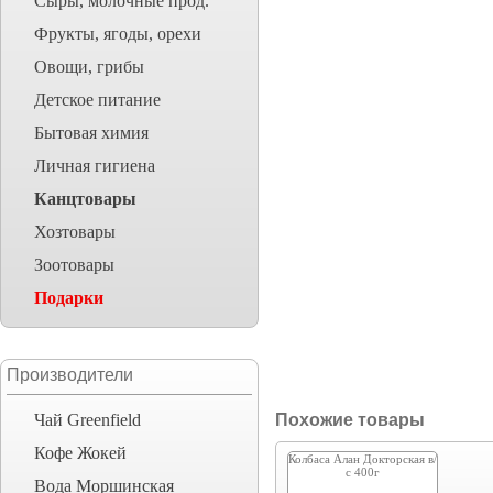
Сыры, молочные прод.
Фрукты, ягоды, орехи
Овощи, грибы
Детское питание
Бытовая химия
Личная гигиена
Канцтовары
Хозтовары
Зоотовары
Подарки
Производители
Чай Greenfield
Похожие товары
Кофе Жокей
Колбаса Алан Докторская в/
с 400г
Вода Моршинская