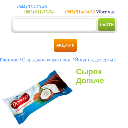
(044)
333-79-40
(093)
011-35-74
(093)
514-94-52
Viber чат
НАЙТИ
АКЦИИ!!!
Главная
/
Сыры, молочные прод.
/
Йогурты, десерты
/
Сырок
Дольче