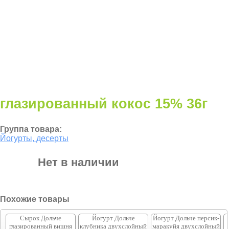
глазированный кокос 15% 36г
Группа товара:
Йогурты, десерты
Нет в наличии
Похожие товары
Сырок Дольче
Йогурт Дольче
Йогурт Дольче персик-
глазированный вишня
клубника двухслойный
маракуйя двухслойный