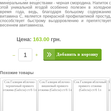
минеральными веществами - черная смородина. Напиток с
этой уникальной ягодой особенно полезен в холодное
время года, ведь, благодаря большому содержанию
витамина С, является прекрасной профилактикой простуд,
способствует быстрому выздоровлению и препятствует
весеннем авитаминоза.
Цена:
163.00
грн
.
–
+
Похожие товары
Сок Галиция яблочно-
Сок Галиция яблочно-
Сок Галиция яблочный
С
черничный прямого
вишневый прямого
прямого отжима
отжима (Galicia) ст/б 1л
отжима (Galicia) ст/б 1л
(Galicia) ст/б 1л
о