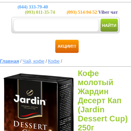
(044)
333-79-40
(093)
011-35-74
(093)
514-94-52
Viber чат
НАЙТИ
АКЦИИ!!!
Главная
/
Чай, кофе
/
Кофе
/
Кофе
молотый
Жардин
Десерт Кап
(Jardin
Dessert Cup)
250г