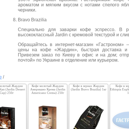
ароматом и мягким вкусом с нотами спелого ябл
черники.
Bravo Brazilia
Специально для заварки кофе эспрессо. В ре
высококлассный Jardin с кремовой текстурой и сл
Обращайтесь в интернет-магазин «Гастроном» 
цены на кофе «Жардин», быстрая доставка и 
Привезем заказ по Киеву в офис и на дом; отп
почтой» по Украине в отделение или курьером.
е
/
молотый Жардин
Кофе молотый Жардин
Кофе в зернах Жардин
Кофе в зе
ап (Jardin Dessert
Американо Крема (Jardin
(Jardin Bravo Brazilia) 1кг
Ethiopia Eup
Cup) 250г
Americano Crema) 250г
1