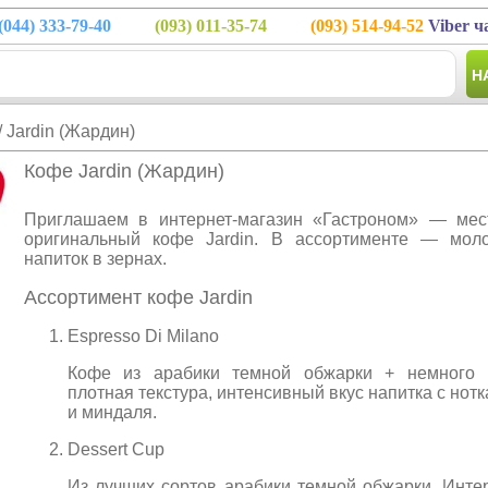
(044)
333-79-40
(093)
011-35-74
(093)
514-94-52
Viber ч
Н
/ Jardin (Жардин)
Кофе Jardin (Жардин)
Приглашаем в интернет-магазин «Гастроном» — мест
оригинальный кофе Jardin. В ассортименте — мол
напиток в зернах.
Ассортимент кофе Jardin
Espresso Di Milano
Кофе из арабики темной обжарки + немного 
плотная текстура, интенсивный вкус напитка с нот
и миндаля.
Dessert Cup
Из лучших сортов арабики темной обжарки. Инте