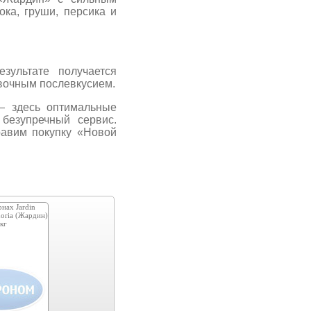
ока, груши, персика и
зультате получается
ивочным послевкусием.
— здесь оптимальные
безупречный сервис.
равим покупку «Новой
рнах Jardin
horia (Жардин)
кг