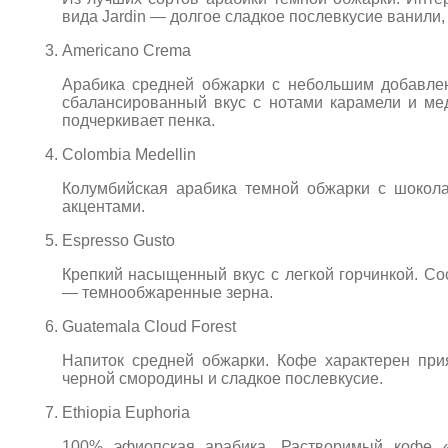
вида Jardin — долгое сладкое послевкусие ванили,
Americano Crema
Арабика средней обжарки с небольшим добавле
сбалансированный вкус с нотами карамели и ме
подчеркивает пенка.
Colombia Medellin
Колумбийская арабика темной обжарки с шокол
акцентами.
Espresso Gusto
Крепкий насыщенный вкус с легкой горчинкой. Сос
— темнообжаренные зерна.
Guatemala Cloud Forest
Напиток средней обжарки. Кофе характерен при
черной смородины и сладкое послевкусие.
Ethiopia Euphoria
100% эфиопская арабика. Растворимый кофе 