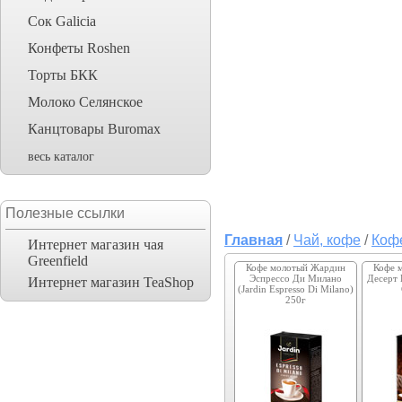
Сок Galicia
Конфеты Roshen
Торты БКК
Молоко Селянское
Канцтовары Buromax
весь каталог
Полезные ссылки
Главная
/
Чай, кофе
/
Коф
Интернет магазин чая
Greenfield
Кофе молотый Жардин
Кофе 
Эспрессо Ди Милано
Десерт К
Интернет магазин TeaShop
(Jardin Espresso Di Milano)
250г