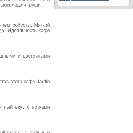
 шоколада и груши.
нием робусты. Мягкий
да. Идеальность кофе
адными и цветочными
тав этого кофе Jardin
ятный вкус с нотками
«Жардин» с сильным