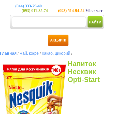
(044)
333-79-40
(093)
011-35-74
(093)
514-94-52
Viber чат
НАЙТИ
АКЦИИ!!!
Главная
/
Чай, кофе
/
Какао, цикорий
/
Напиток
Несквик
Opti-Start