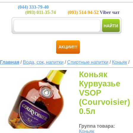
(044)
333-79-40
(093)
011-35-74
(093)
514-94-52
Viber чат
НАЙТИ
АКЦИИ!!!
Главная
/
Вода, сок, напитки
/
Спиртные напитки
/
Коньяк
/
Коньяк
Курвуазье
VSOP
(Courvoisier)
0.5л
Группа товара:
Коньяк