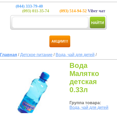
(044)
333-79-40
(093)
011-35-74
(093)
514-94-52
Viber чат
НАЙТИ
АКЦИИ!!!
Главная
/
Детское питание
/
Вода, чай для детей
/
Вода
Малятко
детская
0.33л
Группа товара:
Вода, чай для детей